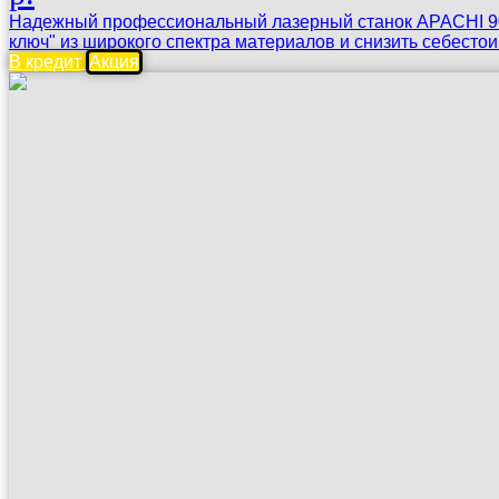
Надежный профессиональный лазерный станок APACHI 906
ключ" из широкого спектра материалов и снизить себесто
В кредит
Акция