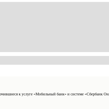
ючившиеся к услуге «Мобильный банк» и системе «Сбербанк Он