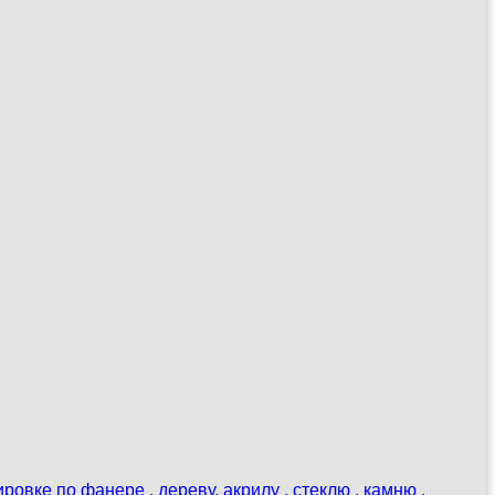
овке по фанере , дереву, акрилу , стеклю , камню ,