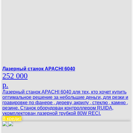
Лазерный станок APACHI 6040
252 000
р.
Лазерный станок APACHI 6040 для тех, кто хочет купить
оптимальное решение за небольшие деньги, для резки и
гравировке по фанере , дереву, акрилу , стеклю , камню ,
резине. Станок оборудован контроллером RUIDA,
укомплектован лазерной трубкой 80W RECI.
В кредит